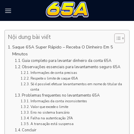
Chuyển
đến
nội
dung
Nội dung bài viết
Saque 65A Super Rápido – Receba O Dinheiro Em 5
Minutos
Guia completo para levantar dinheiro da conta 65A
Observações essenciais para levantamento seguro 65A
Informações de conta precisas
Respeite o limite de saque 65A
Só é possível efetuar levantamentos em nome do titular da
conta
Problemas frequentes no levantamento 65A
Informações da conta inconsistentes
Valor que excede o limite
Erro no sistema bancário
Falha na autenticação 2FA
A transação está suspensa
Concluir