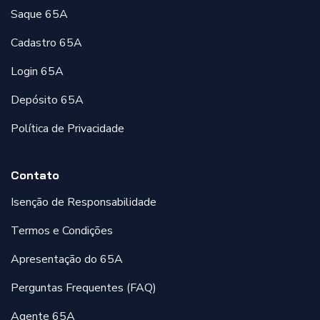
Saque 65A
Cadastro 65A
Login 65A
Depósito 65A
Política de Privacidade
Contato
Isenção de Responsabilidade
Termos e Condições
Apresentação do 65A
Perguntas Frequentes (FAQ)
Agente 65A