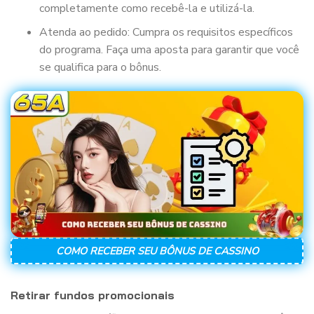
completamente como recebê-la e utilizá-la.
Atenda ao pedido: Cumpra os requisitos específicos
do programa. Faça uma aposta para garantir que você
se qualifica para o bônus.
COMO RECEBER SEU BÔNUS DE CASSINO
Retirar fundos promocionais