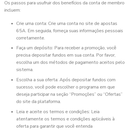
Os passos para usufruir dos benefícios da conta de membro
incluem:
Crie uma conta: Crie uma conta no site de apostas
65A. Em seguida, forneça suas informações pessoais
corretamente.
Faça um depósito: Para receber a promoção, você
precisa depositar fundos em sua conta. Por favor,
escolha um dos métodos de pagamento aceitos pelo
sistema.
Escolha a sua oferta: Após depositar fundos com
sucesso, você pode escolher o programa em que
deseja participar na seção “Promoções” ou “Ofertas”
do site da plataforma.
Leia e aceite os termos e condições: Leia
atentamente os termos e condições aplicáveis ​​à
oferta para garantir que você entenda