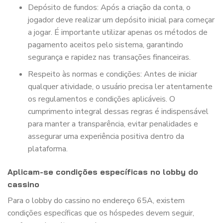
Depósito de fundos: Após a criação da conta, o
jogador deve realizar um depósito inicial para começar
a jogar. É importante utilizar apenas os métodos de
pagamento aceitos pelo sistema, garantindo
segurança e rapidez nas transações financeiras.
Respeito às normas e condições: Antes de iniciar
qualquer atividade, o usuário precisa ler atentamente
os regulamentos e condições aplicáveis. O
cumprimento integral dessas regras é indispensável
para manter a transparência, evitar penalidades e
assegurar uma experiência positiva dentro da
plataforma.
Aplicam-se condições específicas no lobby do
cassino
Para o lobby do cassino no endereço 65A, existem
condições específicas que os hóspedes devem seguir,