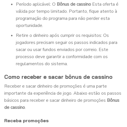
Período aplicável: O
Bônus de cassino
Esta oferta é
válida por tempo limitado. Portanto, fique atento à
programação do programa para não perder esta
oportunidade.
Retire o dinheiro após cumprir os requisitos: Os
jogadores precisam seguir os passos indicados para
sacar ou usar fundos enviados por correio. Este
processo deve garantir a conformidade com os
regulamentos do sistema.
Como receber e sacar bônus de cassino
Receber e sacar dinheiro de promoções é uma parte
importante da experiência de jogo. Abaixo estão os passos
básicos para receber e sacar dinheiro de promoções
Bônus
de cassino
.
Receba promoções