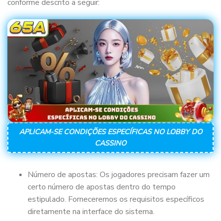
conforme descrito a seguir:
APLICAM-SE CONDIÇÕES ESPECÍFICAS NO LOBBY DO
CASSINO
Número de apostas: Os jogadores precisam fazer um
certo número de apostas dentro do tempo
estipulado. Forneceremos os requisitos específicos
diretamente na interface do sistema.