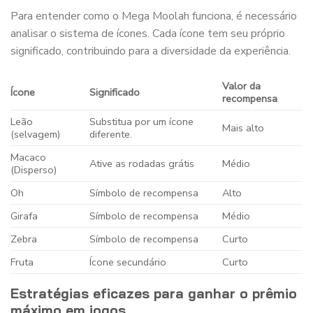
Para entender como o Mega Moolah funciona, é necessário
analisar o sistema de ícones. Cada ícone tem seu próprio
significado, contribuindo para a diversidade da experiência.
Valor da
Ícone
Significado
recompensa
Leão
Substitua por um ícone
Mais alto
(selvagem)
diferente.
Macaco
Ative as rodadas grátis
Médio
(Disperso)
Oh
Símbolo de recompensa
Alto
Girafa
Símbolo de recompensa
Médio
Zebra
Símbolo de recompensa
Curto
Fruta
Ícone secundário
Curto
Estratégias eficazes para ganhar o prêmio
máximo em jogos