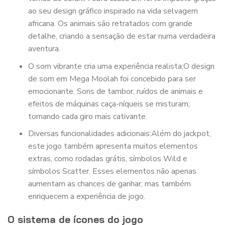
ao seu design gráfico inspirado na vida selvagem
africana. Os animais são retratados com grande
detalhe, criando a sensação de estar numa verdadeira
aventura.
O som vibrante cria uma experiência realista:O design
de som em Mega Moolah foi concebido para ser
emocionante. Sons de tambor, ruídos de animais e
efeitos de máquinas caça-níqueis se misturam,
tornando cada giro mais cativante.
Diversas funcionalidades adicionais:Além do jackpot,
este jogo também apresenta muitos elementos
extras, como rodadas grátis, símbolos Wild e
símbolos Scatter. Esses elementos não apenas
aumentam as chances de ganhar, mas também
enriquecem a experiência de jogo.
O sistema de ícones do jogo