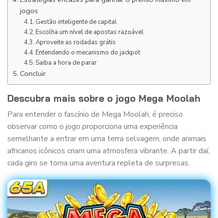
jogos
Gestão inteligente de capital
Escolha um nível de apostas razoável
Aproveite as rodadas grátis
Entendendo o mecanismo do jackpot
Saiba a hora de parar
Concluir
Descubra mais sobre o jogo Mega Moolah
Para entender o fascínio de Mega Moolah, é preciso
observar como o jogo proporciona uma experiência
semelhante a entrar em uma terra selvagem, onde animais
africanos icônicos criam uma atmosfera vibrante. A partir daí,
cada giro se torna uma aventura repleta de surpresas.