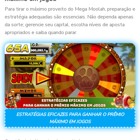
Para tirar o máximo proveito do Mega Moolah, preparação e
estratégia adequadas são essenciais. Não dependa apenas
da sorte; gerencie seu capital, escolha níveis de aposta
apropriados e saiba quando parar.
ESTRATÉGIAS EFICAZES PARA GANHAR O PRÊMIO
MÁXIMO EM JOGOS