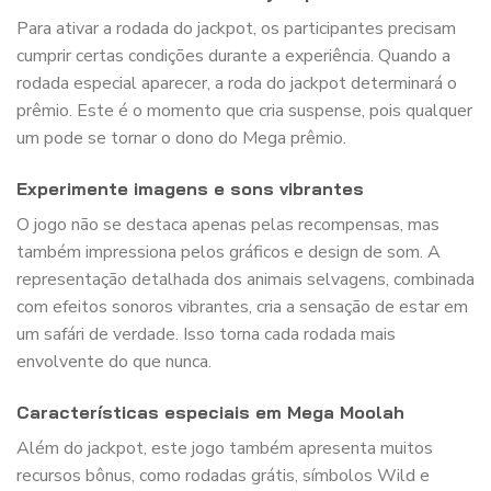
Para ativar a rodada do jackpot, os participantes precisam
cumprir certas condições durante a experiência. Quando a
rodada especial aparecer, a roda do jackpot determinará o
prêmio. Este é o momento que cria suspense, pois qualquer
um pode se tornar o dono do Mega prêmio.
Experimente imagens e sons vibrantes
O jogo não se destaca apenas pelas recompensas, mas
também impressiona pelos gráficos e design de som. A
representação detalhada dos animais selvagens, combinada
com efeitos sonoros vibrantes, cria a sensação de estar em
um safári de verdade. Isso torna cada rodada mais
envolvente do que nunca.
Características especiais em Mega Moolah
Além do jackpot, este jogo também apresenta muitos
recursos bônus, como rodadas grátis, símbolos Wild e