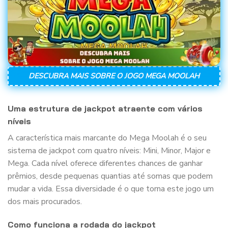
DESCUBRA MAIS SOBRE O JOGO MEGA MOOLAH
Uma estrutura de jackpot atraente com vários
níveis
A característica mais marcante do Mega Moolah é o seu
sistema de jackpot com quatro níveis: Mini, Minor, Major e
Mega. Cada nível oferece diferentes chances de ganhar
prêmios, desde pequenas quantias até somas que podem
mudar a vida. Essa diversidade é o que torna este jogo um
dos mais procurados.
Como funciona a rodada do jackpot